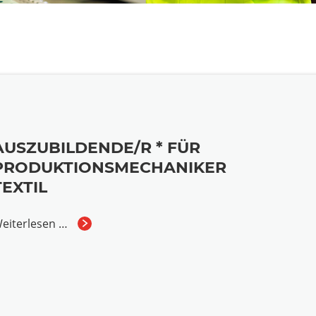
AUSZUBILDENDE/R * FÜR
PRODUKTIONSMECHANIKER
TEXTIL
eiterlesen …