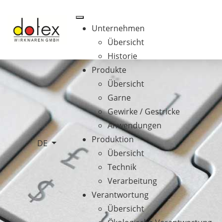
Unternehmen
Übersicht
Historie
Produkte
Übersicht
Garne
Gewirke / Gestricke
Anwendungen
Produktion
Sprache auswählen
DE
Übersicht
Technik
Verarbeitung
Verantwortung
Übersicht