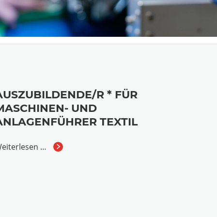
AUSZUBILDENDE/R * FÜR
MASCHINEN- UND
ANLAGENFÜHRER TEXTIL
eiterlesen …