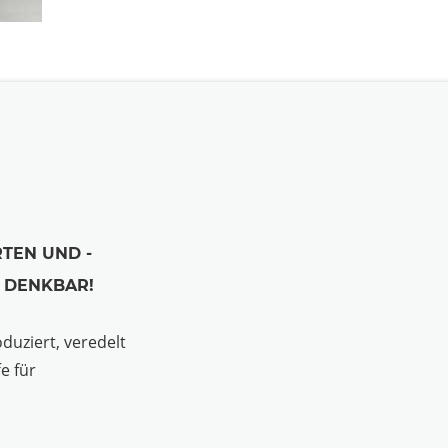
TEN UND -
S DENKBAR!
uziert, veredelt
e für