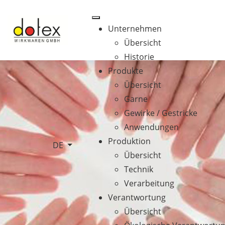
Unternehmen
Übersicht
Historie
Produkte
Übersicht
Garne
Gewirke / Gestricke
Anwendungen
Produktion
Sprache auswählen
DE
Übersicht
Technik
Verarbeitung
Verantwortung
Übersicht